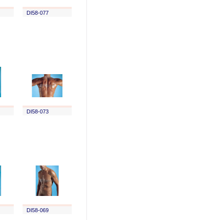
DI58-077
DI58-073
DI58-069