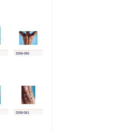
DI58-065
DI58-061