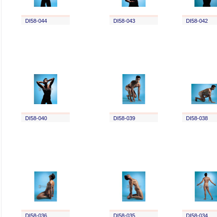
DI58-044
DI58-043
DI58-042
DI58-040
DI58-039
DI58-038
DI58-036
DI58-035
DI58-034