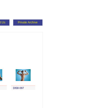
t Us
Private Archive
DI58-097