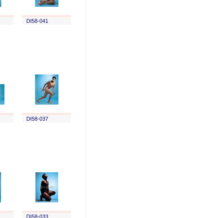
DI58-041
DI58-037
DI58-033