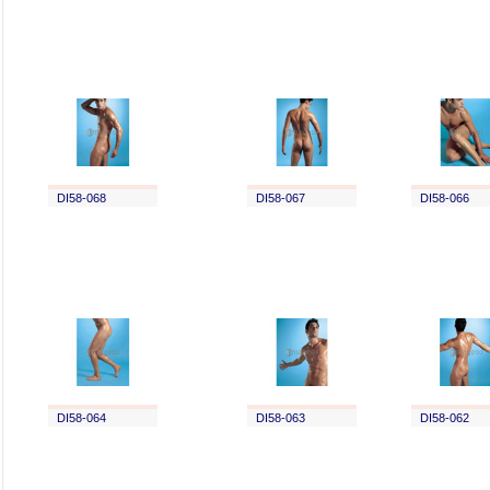
DI58-068
DI58-067
DI58-066
DI58-064
DI58-063
DI58-062