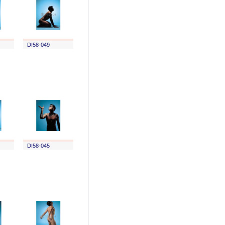
DI58-049
DI58-045